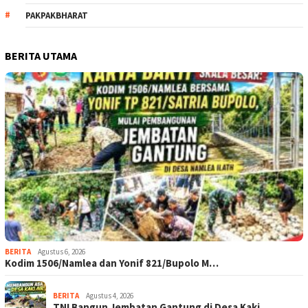
PAKPAKBHARAT
BERITA UTAMA
BERITA
Agustus 6, 2026
Kodim 1506/Namlea dan Yonif 821/Bupolo M…
BERITA
Agustus 4, 2026
TNI Bangun Jembatan Gantung di Desa Kaki…