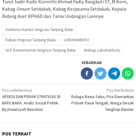
Turut hadir Kadis Kominfo Ahmad Fadly Rangkuti ST, M.Kom,
Kabag Umum Setdakab, Kabag Kerjasama Setdakab, Kepala
Bidang Aset BPKAD dan Tamu Undangan Lainnya.
Audiensi Kantor Imigrasi Tanjung Balai
Kakan Imigrasi Tanjung Balai
LABUHANBATU
ULP Kementerian Imigrasi Tanjung Balai
Wabup Labuhanbatu
SEBARKAN
Navigasi
Pos sebelumnya
Pos berikutnya
APDESI DAN PERAN STRATEGIS DI
Diduga Bawa Sabu, Pria Diamankan
pos
BATU BARA. Analis Sosial Politik.
Polsek Panai Tengah, Warga Desak
By;Irwansyah Nasution.
Tangkap Bandar
POS TERKAIT