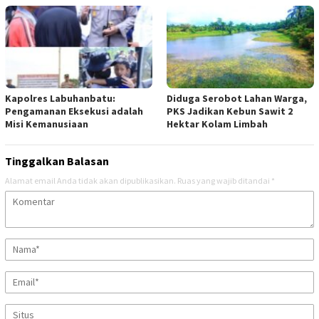
Kapolres Labuhanbatu:
Diduga Serobot Lahan Warga,
Pengamanan Eksekusi adalah
PKS Jadikan Kebun Sawit 2
Misi Kemanusiaan
Hektar Kolam Limbah
Tinggalkan Balasan
Alamat email Anda tidak akan dipublikasikan.
Ruas yang wajib ditandai
*