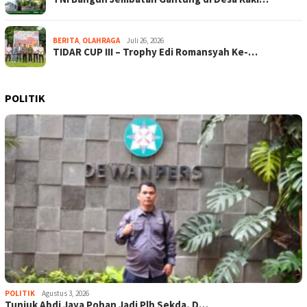
BERITA
,
OLAHRAGA
Juli 26, 2026
TIDAR CUP III – Trophy Edi Romansyah Ke-…
POLITIK
POLITIK
Agustus 3, 2026
Tunjuk Abdi Jaya Pohan Jadi Plh Sekda, D…