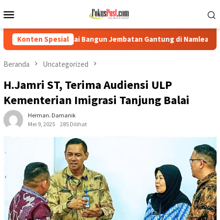
Loncat
Menu
ke
Mobile
konten
angun Jembatan Gantung di Namlea Ilath
Konten Spesial
Korban Desak Po
Beranda
Uncategorized
H.Jamri ST, Terima Audiensi ULP
Kementerian Imigrasi Tanjung Balai
Herman. Damanik
Mei 9, 2025
285 Dilihat