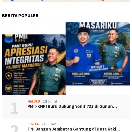
BERITA POPULER
1
MALUKU
321 Dilihat
PMII-KNPI Buru Dukung Yonif 733 di Gunun…
2
BERITA
270 Dilihat
TNI Bangun Jembatan Gantung di Desa Kaki…