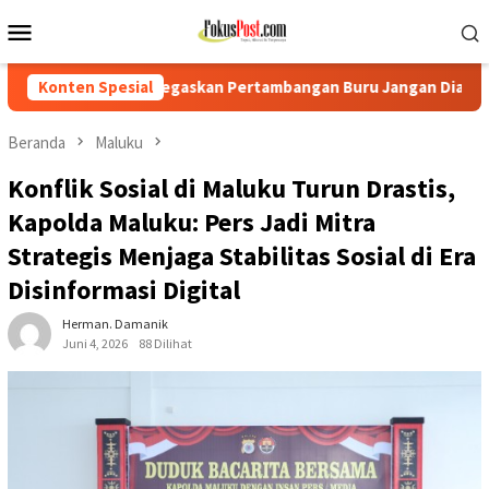
Loncat
Menu
ke
Mobile
konten
n Pertambangan Buru Jangan Dianaktirikan
Konten Spesial
TNI Mulai Ba
Beranda
Maluku
Konflik Sosial di Maluku Turun Drastis,
Kapolda Maluku: Pers Jadi Mitra
Strategis Menjaga Stabilitas Sosial di Era
Disinformasi Digital
Herman. Damanik
Juni 4, 2026
88 Dilihat