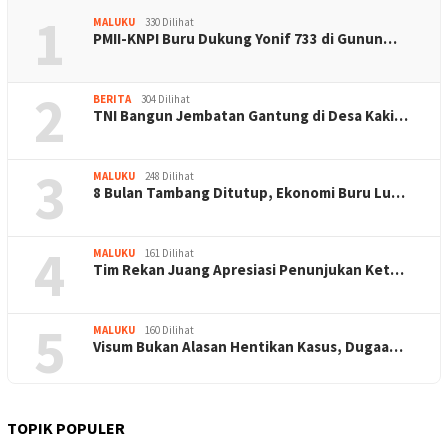
1
MALUKU
330 Dilihat
PMII-KNPI Buru Dukung Yonif 733 di Gunun…
2
BERITA
304 Dilihat
TNI Bangun Jembatan Gantung di Desa Kaki…
3
MALUKU
248 Dilihat
8 Bulan Tambang Ditutup, Ekonomi Buru Lu…
4
MALUKU
161 Dilihat
Tim Rekan Juang Apresiasi Penunjukan Ket…
5
MALUKU
160 Dilihat
Visum Bukan Alasan Hentikan Kasus, Dugaa…
TOPIK POPULER