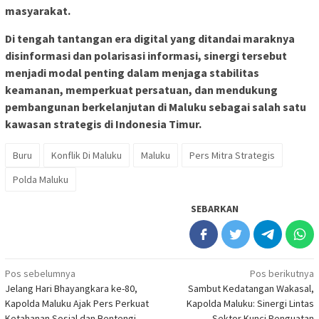
masyarakat.
Di tengah tantangan era digital yang ditandai maraknya
disinformasi dan polarisasi informasi, sinergi tersebut
menjadi modal penting dalam menjaga stabilitas
keamanan, memperkuat persatuan, dan mendukung
pembangunan berkelanjutan di Maluku sebagai salah satu
kawasan strategis di Indonesia Timur.
Buru
Konflik Di Maluku
Maluku
Pers Mitra Strategis
Polda Maluku
SEBARKAN
Navigasi
Pos sebelumnya
Pos berikutnya
Jelang Hari Bhayangkara ke-80,
Sambut Kedatangan Wakasal,
pos
Kapolda Maluku Ajak Pers Perkuat
Kapolda Maluku: Sinergi Lintas
Ketahanan Sosial dan Bentengi
Sektor Kunci Penguatan