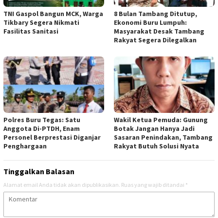
TNI Gaspol Bangun MCK, Warga
8 Bulan Tambang Ditutup,
Tikbary Segera Nikmati
Ekonomi Buru Lumpuh:
Fasilitas Sanitasi
Masyarakat Desak Tambang
Rakyat Segera Dilegalkan
Polres Buru Tegas: Satu
Wakil Ketua Pemuda: Gunung
Anggota Di-PTDH, Enam
Botak Jangan Hanya Jadi
Personel Berprestasi Diganjar
Sasaran Penindakan, Tambang
Penghargaan
Rakyat Butuh Solusi Nyata
Tinggalkan Balasan
Alamat email Anda tidak akan dipublikasikan.
Ruas yang wajib ditandai
*